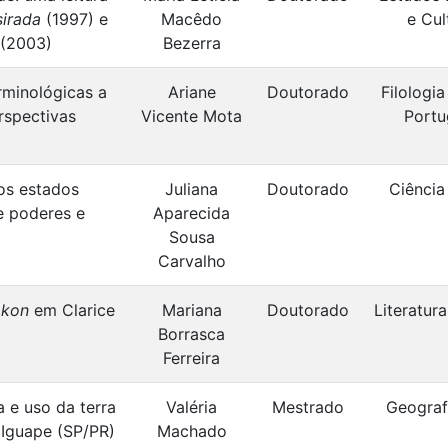
irada
(1997) e
Macêdo
e Cul
(2003)
Bezerra
rminológicas a
Ariane
Doutorado
Filologia
rspectivas
Vicente Mota
Portu
os estados
Juliana
Doutorado
Ciência 
re poderes e
Aparecida
Sousa
Carvalho
akon
em Clarice
Mariana
Doutorado
Literatura
Borrasca
Ferreira
a e uso da terra
Valéria
Mestrado
Geografi
 Iguape (SP/PR)
Machado