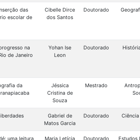
inserção das
Cibelle Dirce
Doutorado
Geografi
rio escolar de
dos Santos
 progresso na
Yohan Ise
Doutorado
Históri
 Rio de Janeiro
Leon
ografia da
Jéssica
Mestrado
Antrop
ranapiacaba
Cristina de
Soc
Souza
 liberdades
Gabriel de
Doutorado
Ciência 
Matos Garcia
é: uma leitura
Maria Letícia
Doutorado
Estudos L