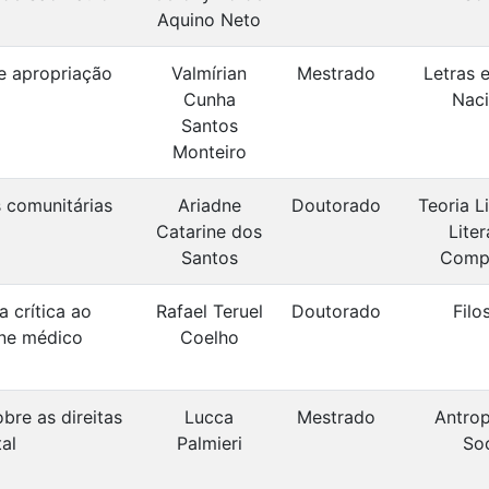
Aquino Neto
de apropriação
Valmírian
Mestrado
Letras 
Cunha
Naci
Santos
Monteiro
 comunitárias
Ariadne
Doutorado
Teoria Li
Catarine dos
Liter
Santos
Comp
 crítica ao
Rafael Teruel
Doutorado
Filo
one médico
Coelho
bre as direitas
Lucca
Mestrado
Antrop
al
Palmieri
Soc