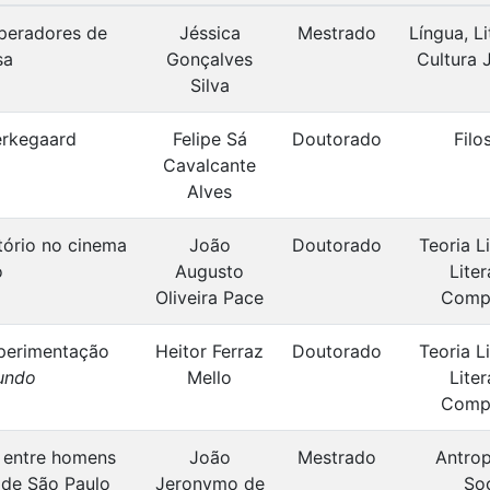
operadores de
Jéssica
Mestrado
Língua, Li
sa
Gonçalves
Cultura 
Silva
erkegaard
Felipe Sá
Doutorado
Filo
Cavalcante
Alves
itório no cinema
João
Doutorado
Teoria Li
o
Augusto
Liter
Oliveira Pace
Comp
xperimentação
Heitor Ferraz
Doutorado
Teoria Li
undo
Mello
Liter
Comp
a entre homens
João
Mestrado
Antrop
 de São Paulo
Jeronymo de
Soc