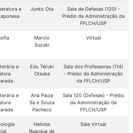
teratura e
Junko Ota
Sala de Defesas (120) -
Japonesa
Prédio da Administração da
FFLCH/USP
sofia
Marcio
Virtual
Suzuki
terária e
Edu Teruki
Sala dos Professores (114)
atura
Otsuka
- Prédio da Administração
arada
da FFLCH/USP
terária e
Ana Paula
Sala 120 (Defesas) - Prédio
atura
Sá e Souza
da Administração da
arada
Pacheco
FFLCH/USP
ologia
Heloisa
Sala Virtual
ial
Buarque de