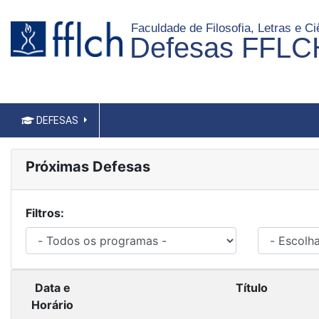
Faculdade de Filosofia, Letras e 
Defesas FFLC
DEFESAS
Próximas Defesas
Filtros:
Data e
Título
Horário